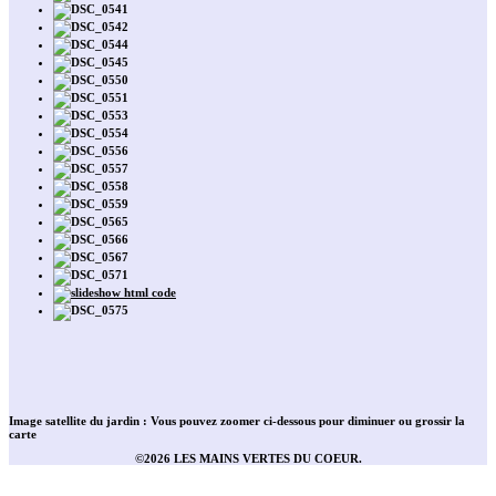
Leaflet
| ©
Esri
, i-cubed, USDA, USGS, AEX, GeoEye, Getmapping, Aerogrid, IGN,
Image satellite du jardin :
Vous pouvez zoomer ci-dessous pour diminuer ou grossir la
IGP, UPR-EGP, and the GIS User Community
carte
×
©2026 LES MAINS VERTES DU COEUR.
+
Entrée