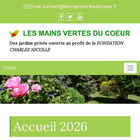
Skip
Email:
contact@lesmainsvertesducoeur.fr
to
content
Des jardins privés ouverts au profit
de la
FONDATION
CHARLES NICOLLE
Menu
Accueil 2026